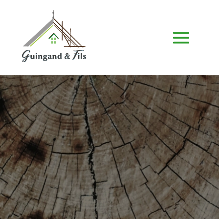
N
ous
C
ontacter