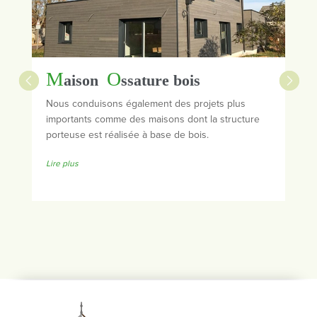
M
O
A
aison
ssature bois
Nous conduisons également des projets plus
Nou
importants comme des maisons dont la structure
amé
porteuse est réalisée à base de bois.
aux
bar
Lire plus
Lire